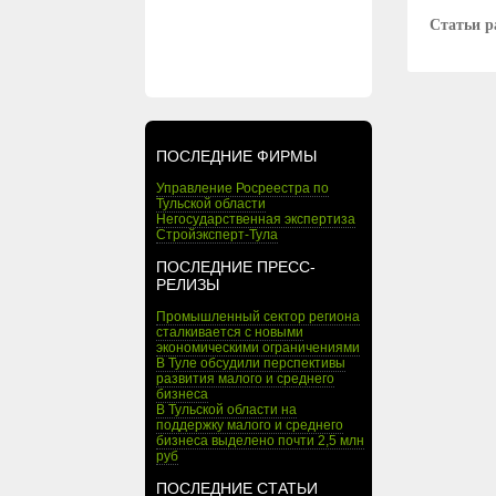
Статьи р
ПОСЛЕДНИЕ ФИРМЫ
Управление Росреестра по
Тульской области
Негосударственная экспертиза
Стройэксперт-Тула
ПОСЛЕДНИЕ ПРЕСС-
РЕЛИЗЫ
Промышленный сектор региона
сталкивается с новыми
экономическими ограничениями
В Туле обсудили перспективы
развития малого и среднего
бизнеса
В Тульской области на
поддержку малого и среднего
бизнеса выделено почти 2,5 млн
руб
ПОСЛЕДНИЕ СТАТЬИ