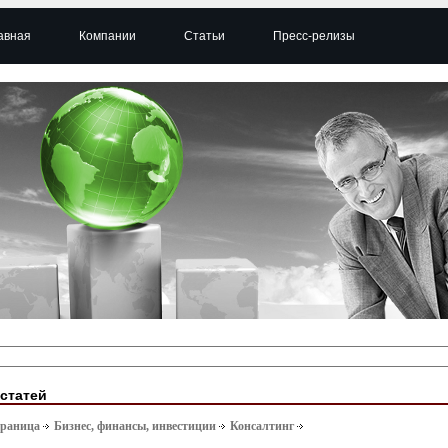
авная
Компании
Статьи
Пресс-релизы
 статей
траница
Бизнес, финансы, инвестиции
Консалтинг