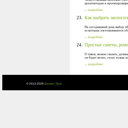
архитекторам и проектировщик
...
подробнее
23.
Как выбрать экологич
На сегодняшний день выбор об
из которых изготавливаются о
...
подробнее
24.
Простые советы, рем
О таком, можно сказать, делик
он будет вечно, стоит только н
...
подробнее
© 2013-
2026
Бизнес Тула