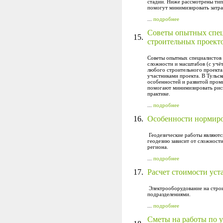
стадии. Ниже рассмотрены тип
помогут минимизировать затрат
...
подробнее
Советы опытных спец
15.
строительных проекто
Советы опытных специалистов 
сложности и масштабов (с учё
любого строительного проекта
участниками проекта. В Тульск
особенностей и развитой пром
помогают минимизировать риск
практике.
...
подробнее
16.
Особенности нормиров
Геодезические работы являютс
геодезию зависит от сложности
региона.
...
подробнее
17.
Расчет стоимости уст
Электрооборудование на строи
подразделениями.
...
подробнее
Сметы на работы по 