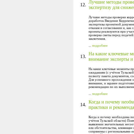
Лучшие методы прове
12.
экспертизу для сниже
Лучшие методы проверки корре
доработок Введение Корректн
экспертизы проектной докумен
отказам в согласовании и, как 
проекты реализуются при учас
проверка сметы перед подачей
заключения.
...
подробнее
На какие ключевые м
13.
внимание эксперты и 
На какие ключевые моменты пр
ожиданиям (с учётом Тульской
полноту пакета документов, с
Для успешного прохождения эк
внимание, и заранее подготов
рекомендации по их выполнени
...
подробнее
Когда и почему необх
14.
практики и рекоменда
Когда и почему необходима по
учётом Тульской области) Пов
выявлении значительных несоот
или обстоятельства, влияющие 
сопряжены с региональными ос