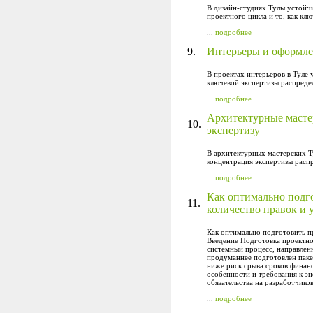
В дизайн-студиях Тулы устойч
проектного цикла и то, как кл
...
подробнее
9.
Интерьеры и оформле
В проектах интерьеров в Туле 
ключевой экспертизы распреде
...
подробнее
Архитектурные мастер
10.
экспертизу
В архитектурных мастерских Ту
концентрация экспертизы расп
...
подробнее
Как оптимально подг
11.
количество правок и 
Как оптимально подготовить пр
Введение Подготовка проектно
системный процесс, направленн
продуманнее подготовлен пакет
ниже риск срыва сроков финанс
особенности и требования к э
обязательства на разработчико
...
подробнее