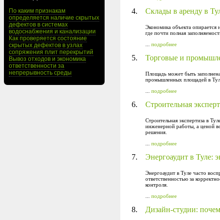
4.
Склады в аренду в Тул
По каким признакам
определяется наличие скрытых
дефектов в системах
Экономика объекта опирается н
водоснабжения и канализации
где почти полная заполняемост
Как проверяется состояние
...
подробнее
скрытых дефектов в узлах
сопряжения плит перекрытий
5.
Торговые и промышлен
Вывоз отходов и экономика
ответственности за
непрерывность среды
Площадь может быть заполнена
промышленных площадей в Туле
...
подробнее
6.
Строительная эксперт
Строительная экспертиза в Тул
инженерной работы, а ценой в
решения.
...
подробнее
7.
Энергоаудит в Туле: 
Энергоаудит в Туле часто восп
ответственностью за корректн
контроля.
...
подробнее
8.
Дизайн-студии: почем