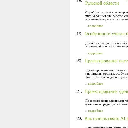
18.
Тульской области
Устройство кровельных покрыти
смет на данный вид работ с у
использование ресурсов и каче
...
подробнее
19.
Особенности учета с
Демонтажные работы являются 
сооружений и подготовке терр
...
подробнее
20.
Проектирование мост
Проектирование мостов — это 
и понимания местных особенно
обеспечивая ликвидацию транс
...
подробнее
21.
Проектирование здан
Проектирование зданий для лю
устойчивой среды для жителей
...
подробнее
22.
Как использовать AI 
Искусственный интеллект (AI)